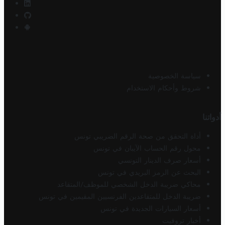
سياسة الخصوصية
شروط وأحكام الاستخدام
أدواتنا
أداة التحقق من صحة الرقم الضريبي تونس
محول رقم الحساب الآيبان في تونس
أسعار صرف الدينار التونسي
البحث عن الرمز البريدي في تونس
محاكي ضريبة الدخل الشخصي للموظف/المتقاعد
ضريبة الدخل للمتقاعدين الفرنسيين المقيمين في تونس
أسعار السيارات الجديدة في تونس
أخبار تروفيت