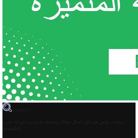
TROVIT
تروفيت تونس هو دليل أعمال تملكه وتحتفظ به وتديره
شركة مخزن
.
التكنولوجيا