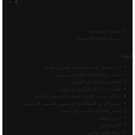
سياسة الخصوصية
شروط وأحكام الاستخدام
أدواتنا
أداة التحقق من صحة الرقم الضريبي تونس
محول رقم الحساب الآيبان في تونس
أسعار صرف الدينار التونسي
البحث عن الرمز البريدي في تونس
محاكي ضريبة الدخل الشخصي للموظف/المتقاعد
ضريبة الدخل للمتقاعدين الفرنسيين المقيمين في تونس
أسعار السيارات الجديدة في تونس
أخبار تروفيت
أخبار تونس
رابط خلفي مجاني