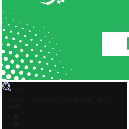
TROVIT
تروفيت تونس هو دليل أعمال تملكه وتحتفظ به وتديره
شركة مخزن
.
التكنولوجيا