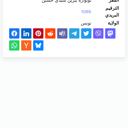
المقر
بونوارة بيرين سيدي حسين
الترقيم
1095
البريدي
الولاية
تونس