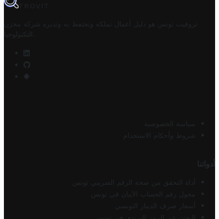
TROVIT
تروفيت تونس هو دليل أعمال تملكه وتحتفظ به وتديره
شركة مخزن
.
التكنولوجيا
سياسة الخصوصية
شروط وأحكام الاستخدام
أدواتنا
أداة التحقق من صحة الرقم الضريبي تونس
محول رقم الحساب الآيبان في تونس
أسعار صرف الدينار التونسي
البحث عن الرمز البريدي في تونس