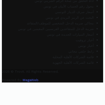
أداة التحقق من صحة الرقم الضريبي تونس
محول رقم الحساب الآيبان في تونس
أسعار صرف الدينار التونسي
البحث عن الرمز البريدي في تونس
محاكي ضريبة الدخل الشخصي للموظف/المتقاعد
ضريبة الدخل للمتقاعدين الفرنسيين المقيمين في تونس
أسعار السيارات الجديدة في تونس
أخبار تروفيت
أخبار تونس
رابط خلفي مجاني
قائمة الشركات الأهلية المحلية
قائمة الشركات الأهلية الجهوية
2025 © Trovit. All Rights Reserved.
Powered By
MegaWeb
.