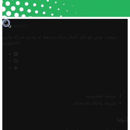
TROVIT
تروفيت تونس هو دليل أعمال تملكه وتحتفظ به وتديره
شركة مخزن
.
التكنولوجيا
سياسة الخصوصية
شروط وأحكام الاستخدام
أدواتنا