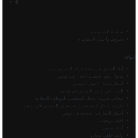
سياسة الخصوصية
شروط وأحكام الاستخدام
أدواتنا
أداة التحقق من صحة الرقم الضريبي تونس
محول رقم الحساب الآيبان في تونس
أسعار صرف الدينار التونسي
البحث عن الرمز البريدي في تونس
محاكي ضريبة الدخل الشخصي للموظف/المتقاعد
ضريبة الدخل للمتقاعدين الفرنسيين المقيمين في تونس
أسعار السيارات الجديدة في تونس
أخبار تروفيت
أخبار تونس
رابط خلفي مجاني