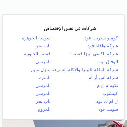
شركات في نفس الإختصاص
كومبو ستريت فود
سوسة الجوهرة
شركة هافانا فود
باب بحر
شركة تاكسي بيتزا قفصة
قفصة الجنوبية
الوفاق بيب
المرسى
شركة الملكة للبيتزا والاكلة السريعة
منزل تميم
شركة أس أر أم
المنزه
نكهة م ع م
المرسى
كيتشوب
المرسى
ل ام ك فود
باب بحر
سويت فود
المروج