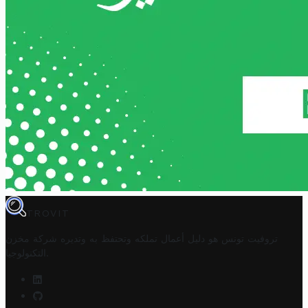
TROVIT
تروفيت تونس هو دليل أعمال تملكه وتحتفظ به وتديره
شركة مخزن
.
التكنولوجيا