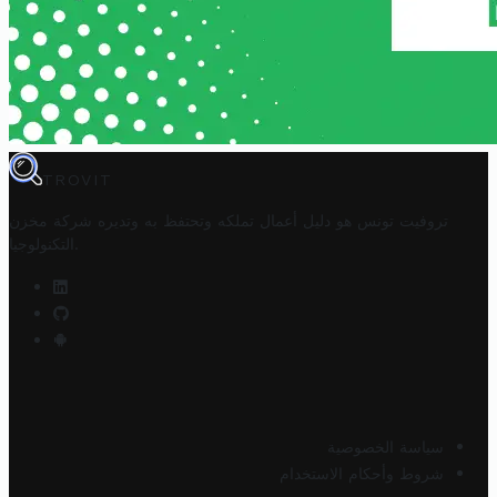
TROVIT
تروفيت تونس هو دليل أعمال تملكه وتحتفظ به وتديره
شركة مخزن
.
التكنولوجيا
سياسة الخصوصية
شروط وأحكام الاستخدام