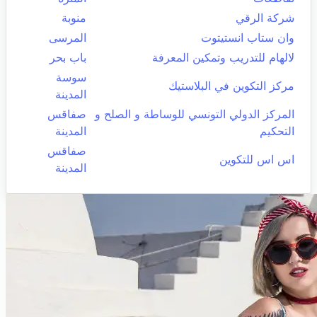
شركة الرقي
منوبة
وان ستاب انستيتوت
المرسى
لالهام للتدريب وتمكين المعرفة
باب بحر
سوسة
مركز التكوين في البلاستيك
المدينة
المركز الدولي التونسي للوساطة و الصلح و
صفاقس
التحكيم
المدينة
صفاقس
اس اس للتكوين
المدينة