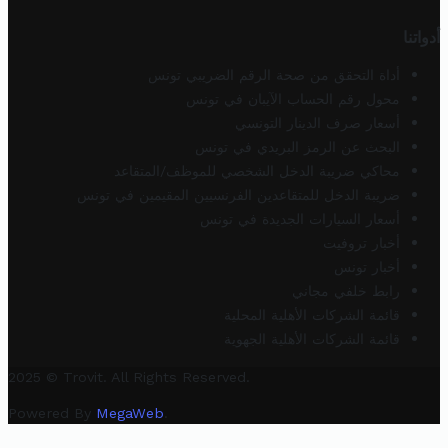
أدواتنا
أداة التحقق من صحة الرقم الضريبي تونس
محول رقم الحساب الآيبان في تونس
أسعار صرف الدينار التونسي
البحث عن الرمز البريدي في تونس
محاكي ضريبة الدخل الشخصي للموظف/المتقاعد
ضريبة الدخل للمتقاعدين الفرنسيين المقيمين في تونس
أسعار السيارات الجديدة في تونس
أخبار تروفيت
أخبار تونس
رابط خلفي مجاني
قائمة الشركات الأهلية المحلية
قائمة الشركات الأهلية الجهوية
2025 © Trovit. All Rights Reserved.
Powered By
MegaWeb
.