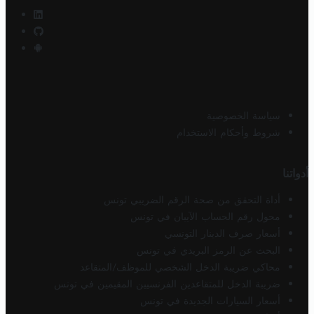
سياسة الخصوصية
شروط وأحكام الاستخدام
أدواتنا
أداة التحقق من صحة الرقم الضريبي تونس
محول رقم الحساب الآيبان في تونس
أسعار صرف الدينار التونسي
البحث عن الرمز البريدي في تونس
محاكي ضريبة الدخل الشخصي للموظف/المتقاعد
ضريبة الدخل للمتقاعدين الفرنسيين المقيمين في تونس
أسعار السيارات الجديدة في تونس