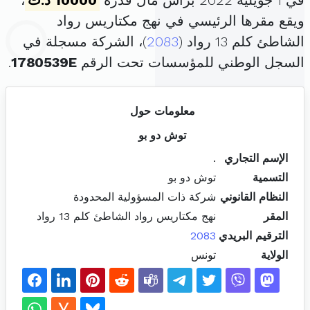
في 1 جويلية 2022 برأس مال قدره
10000 د.ت
،
ويقع مقرها الرئيسي في نهج مكتاريس رواد
الشاطئ كلم 13 رواد (
2083
)، الشركة مسجلة في
السجل الوطني للمؤسسات تحت الرقم
1780539E
.
معلومات حول
توش دو بو
الإسم التجاري
.
التسمية
توش دو بو
النظام القانوني
شركة ذات المسؤولية المحدودة
المقر
نهج مكتاريس رواد الشاطئ كلم 13 رواد
الترقيم البريدي
2083
الولاية
تونس