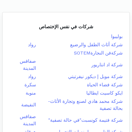
شركات في نفس الإختصاص
بوليبوا
شركة أثاث الطفل والرضيع
رواد
شركةفن النجارةSOTEM
صفاقس
شركة اد انتاريور
المدينة
شركة موبل إ ديكور نيفرتيتي
رواد
شركة فضاء الحياة
سكرة
ايكو كاسيت ايطاليا
منوبة
شركة محمد هادي لصنع وتجارة الأثاث-
النفيضة
بحالة تصفية
صفاقس
شركة فتيمة كونسبت"في حالة تصفية"
المدينة
شركة الطيمومي لمنصات التحميل
هرقلة