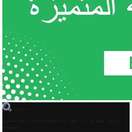
TROVIT
تروفيت تونس هو دليل أعمال تملكه وتحتفظ به وتديره
شركة مخزن
.
التكنولوجيا