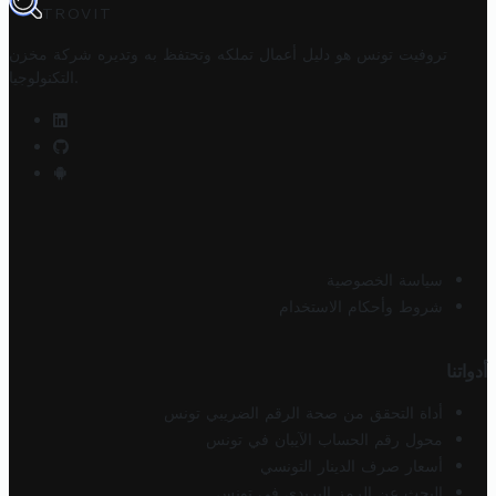
TROVIT
تروفيت تونس هو دليل أعمال تملكه وتحتفظ به وتديره
شركة مخزن
.
التكنولوجيا
سياسة الخصوصية
شروط وأحكام الاستخدام
أدواتنا
أداة التحقق من صحة الرقم الضريبي تونس
محول رقم الحساب الآيبان في تونس
أسعار صرف الدينار التونسي
البحث عن الرمز البريدي في تونس