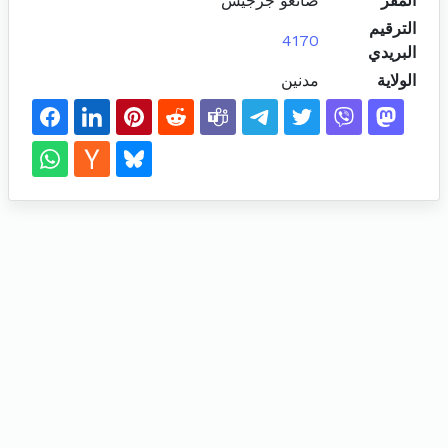
المقر
صانغو جرجيس
الترقيم
4170
البريدي
الولاية
مدنين