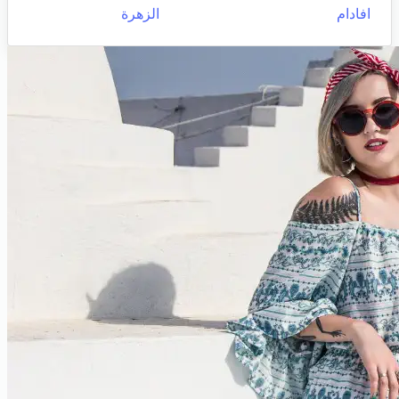
افادام
الزهرة