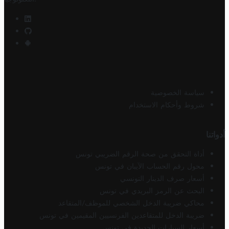
سياسة الخصوصية
شروط وأحكام الاستخدام
أدواتنا
أداة التحقق من صحة الرقم الضريبي تونس
محول رقم الحساب الآيبان في تونس
أسعار صرف الدينار التونسي
البحث عن الرمز البريدي في تونس
محاكي ضريبة الدخل الشخصي للموظف/المتقاعد
ضريبة الدخل للمتقاعدين الفرنسيين المقيمين في تونس
أسعار السيارات الجديدة في تونس