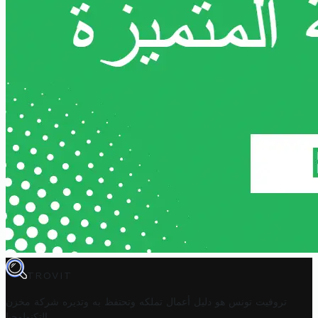
TROVIT
تروفيت تونس هو دليل أعمال تملكه وتحتفظ به وتديره
شركة مخزن
.
التكنولوجيا