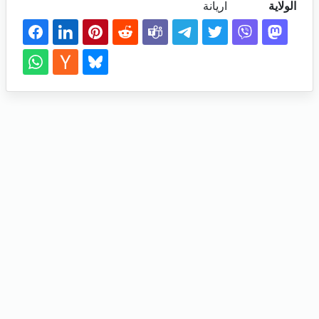
الولاية
اريانة