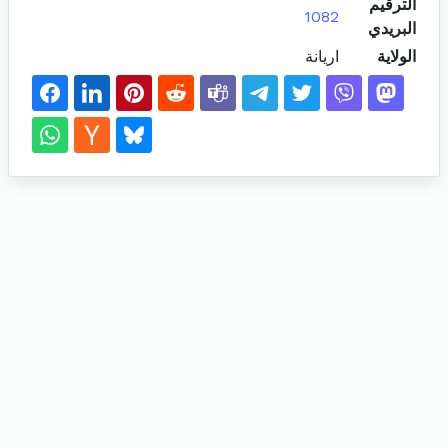
الترقيم
1082
البريدي
الولاية
اريانة