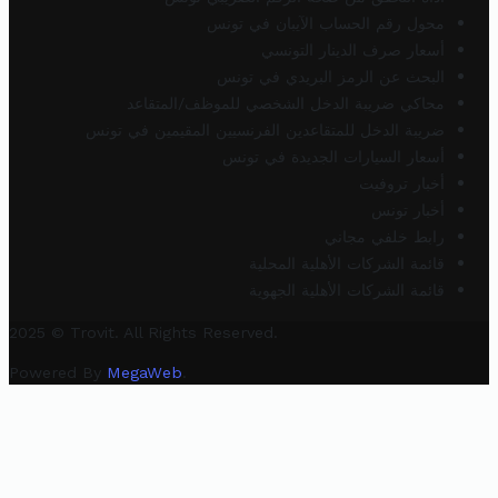
محول رقم الحساب الآيبان في تونس
أسعار صرف الدينار التونسي
البحث عن الرمز البريدي في تونس
محاكي ضريبة الدخل الشخصي للموظف/المتقاعد
ضريبة الدخل للمتقاعدين الفرنسيين المقيمين في تونس
أسعار السيارات الجديدة في تونس
أخبار تروفيت
أخبار تونس
رابط خلفي مجاني
قائمة الشركات الأهلية المحلية
قائمة الشركات الأهلية الجهوية
2025 © Trovit. All Rights Reserved.
Powered By
MegaWeb
.