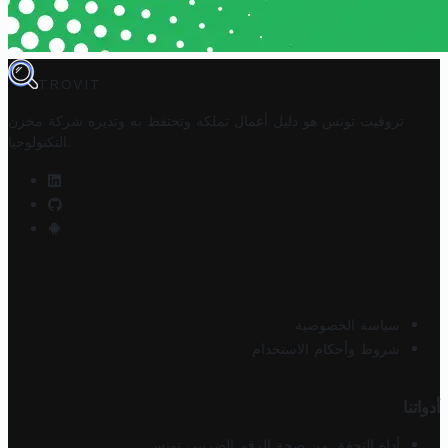
TROVIT
تروفيت تونس هو دليل أعمال تملكه وتحتفظ به وتديره
شركة مخزن
.
التكنولوجيا
سياسة الخصوصية
شروط وأحكام الاستخدام
أدواتنا
أداة التحقق من صحة الرقم الضريبي تونس