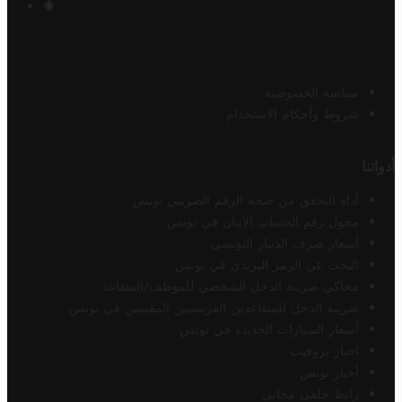
سياسة الخصوصية
شروط وأحكام الاستخدام
أدواتنا
أداة التحقق من صحة الرقم الضريبي تونس
محول رقم الحساب الآيبان في تونس
أسعار صرف الدينار التونسي
البحث عن الرمز البريدي في تونس
محاكي ضريبة الدخل الشخصي للموظف/المتقاعد
ضريبة الدخل للمتقاعدين الفرنسيين المقيمين في تونس
أسعار السيارات الجديدة في تونس
أخبار تروفيت
أخبار تونس
رابط خلفي مجاني