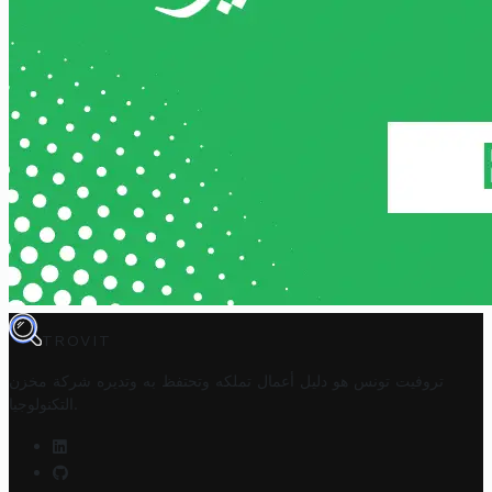
TROVIT
تروفيت تونس هو دليل أعمال تملكه وتحتفظ به وتديره
شركة مخزن
.
التكنولوجيا