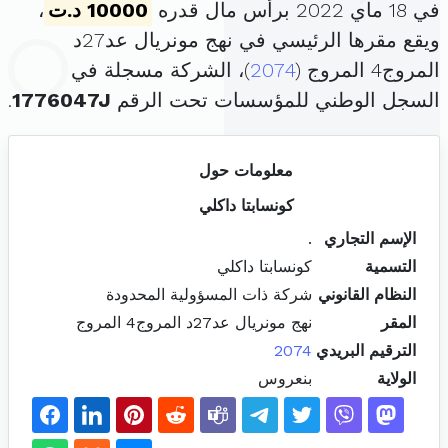
في 18 ماي 2022 برأس مال قدره
10000 د.ت
،
ويقع مقرها الرئيسي في نهج مونريال عد27د
المروج4 المروج (
2074
)، الشركة مسجلة في
السجل الوطني للمؤسسات تحت الرقم
1776047J
.
معلومات حول
كونسابتا داكلي
الإسم التجاري
.
التسمية
كونسابتا داكلي
النظام القانوني
شركة ذات المسؤولية المحدودة
المقر
نهج مونريال عد27د المروج4 المروج
الترقيم البريدي
2074
الولاية
بنعروس