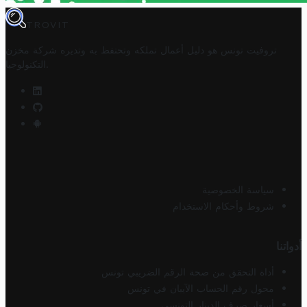
TROVIT
تروفيت تونس هو دليل أعمال تملكه وتحتفظ به وتديره
شركة مخزن
.
التكنولوجيا
سياسة الخصوصية
شروط وأحكام الاستخدام
أدواتنا
أداة التحقق من صحة الرقم الضريبي تونس
محول رقم الحساب الآيبان في تونس
أسعار صرف الدينار التونسي