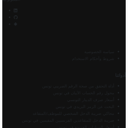
سياسة الخصوصية
شروط وأحكام الاستخدام
أدواتنا
أداة التحقق من صحة الرقم الضريبي تونس
محول رقم الحساب الآيبان في تونس
أسعار صرف الدينار التونسي
البحث عن الرمز البريدي في تونس
محاكي ضريبة الدخل الشخصي للموظف/المتقاعد
ضريبة الدخل للمتقاعدين الفرنسيين المقيمين في تونس
أسعار السيارات الجديدة في تونس