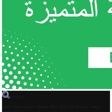
TROVIT
تروفيت تونس هو دليل أعمال تملكه وتحتفظ به وتديره
شركة مخزن
.
التكنولوجيا