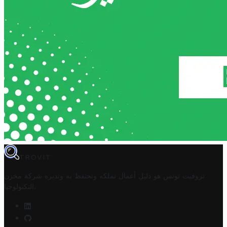
TROVIT
تروفيت تونس هو دليل أعمال تملكه وتحتفظ به وتديره
شركة مخزن
.
التكنولوجيا