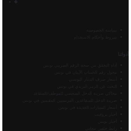
سياسة الخصوصية
شروط وأحكام الاستخدام
أدواتنا
أداة التحقق من صحة الرقم الضريبي تونس
محول رقم الحساب الآيبان في تونس
أسعار صرف الدينار التونسي
البحث عن الرمز البريدي في تونس
محاكي ضريبة الدخل الشخصي للموظف/المتقاعد
ضريبة الدخل للمتقاعدين الفرنسيين المقيمين في تونس
أسعار السيارات الجديدة في تونس
أخبار تروفيت
أخبار تونس
رابط خلفي مجاني