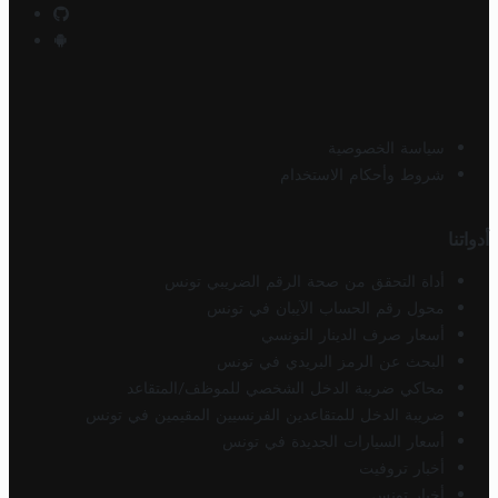
سياسة الخصوصية
شروط وأحكام الاستخدام
أدواتنا
أداة التحقق من صحة الرقم الضريبي تونس
محول رقم الحساب الآيبان في تونس
أسعار صرف الدينار التونسي
البحث عن الرمز البريدي في تونس
محاكي ضريبة الدخل الشخصي للموظف/المتقاعد
ضريبة الدخل للمتقاعدين الفرنسيين المقيمين في تونس
أسعار السيارات الجديدة في تونس
أخبار تروفيت
أخبار تونس