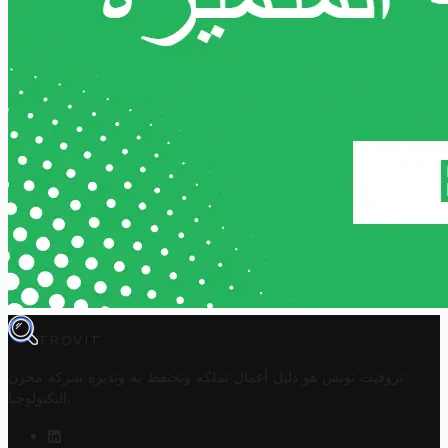
TROVIT
تروفيت تونس هو دليل أعمال تملكه وتحتفظ به وتديره
شركة مخزن
.
التكنولوجيا