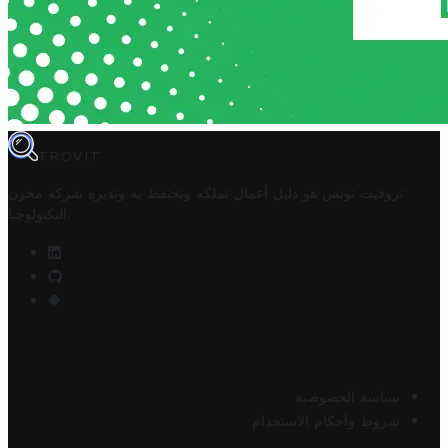
TROVIT
تروفيت تونس هو دليل أعمال تملكه وتحتفظ به وتديره
شركة مخزن
.
التكنولوجيا
سياسة الخصوصية
شروط وأحكام الاستخدام