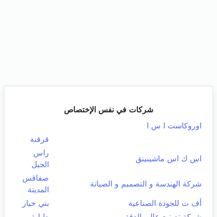
شركات في نفس الإختصاص
اوروكاست ا س ا
قرقنة
راس
اس ك اس ماشينينق
الجبل
صفاقس
شركة الهندسة و التصميم و الصيانة
المدينة
أف ت للجودة الصناعية
بني خيار
شركة تصنيع عالي الدقة
طبلبة