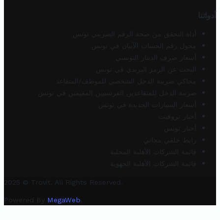
أدواتنا
أداة التحقق من صحة الرقم الضريبي تونس
محول رقم الحساب الآيبان في تونس
أسعار صرف الدينار التونسي
البحث عن الرمز البريدي في تونس
محاكي ضريبة الدخل الشخصي للموظف/المتقاعد
ضريبة الدخل للمتقاعدين الفرنسيين المقيمين في تونس
أسعار السيارات الجديدة في تونس
أخبار تروفيت
أخبار تونس
رابط خلفي مجاني
قائمة الشركات الأهلية المحلية
قائمة الشركات الأهلية الجهوية
2025 © Trovit. All Rights Reserved.
Powered By
MegaWeb
.