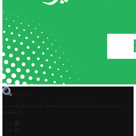
TROVIT
تروفيت تونس هو دليل أعمال تملكه وتحتفظ به وتديره
شركة مخزن
.
التكنولوجيا