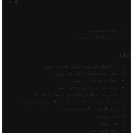
سياسة الخصوصية
شروط وأحكام الاستخدام
أدواتنا
أداة التحقق من صحة الرقم الضريبي تونس
محول رقم الحساب الآيبان في تونس
أسعار صرف الدينار التونسي
البحث عن الرمز البريدي في تونس
محاكي ضريبة الدخل الشخصي للموظف/المتقاعد
ضريبة الدخل للمتقاعدين الفرنسيين المقيمين في تونس
أسعار السيارات الجديدة في تونس
أخبار تروفيت
أخبار تونس
رابط خلفي مجاني