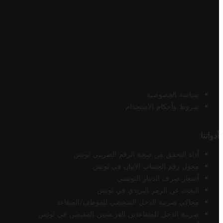
سياسة الخصوصية
شروط وأحكام الاستخدام
أدواتنا
أداة التحقق من صحة الرقم الضريبي تونس
محول رقم الحساب الآيبان في تونس
أسعار صرف الدينار التونسي
البحث عن الرمز البريدي في تونس
محاكي ضريبة الدخل الشخصي للموظف/المتقاعد
ضريبة الدخل للمتقاعدين الفرنسيين المقيمين في تونس