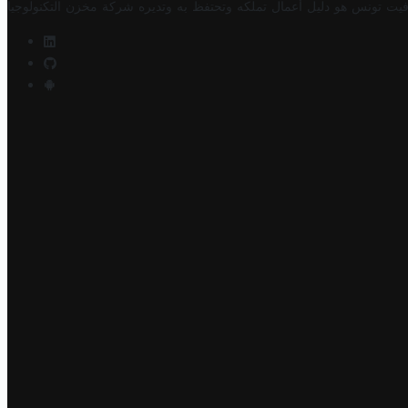
فيت تونس هو دليل أعمال تملكه وتحتفظ به وتديره
شركة مخزن التكنولوجيا