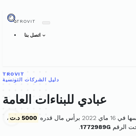
TROVIT
اتصل بنا
TROVIT
دليل الشركات التونسية
عبادي للبناءات العامة
 2022 برأس مال قدره
5000 د.ت
،
حت الرقم
1772989G
.