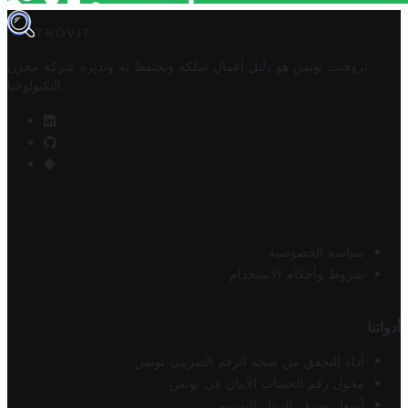
TROVIT
تروفيت تونس هو دليل أعمال تملكه وتحتفظ به وتديره
شركة مخزن
.
التكنولوجيا
سياسة الخصوصية
شروط وأحكام الاستخدام
أدواتنا
أداة التحقق من صحة الرقم الضريبي تونس
محول رقم الحساب الآيبان في تونس
أسعار صرف الدينار التونسي