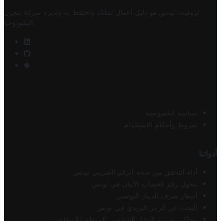
تروفيت تونس هو دليل أعمال تملكه وتحتفظ به وتديره
شركة مخزن
.
التكنولوجيا
سياسة الخصوصية
شروط وأحكام الاستخدام
أدواتنا
أداة التحقق من صحة الرقم الضريبي تونس
محول رقم الحساب الآيبان في تونس
أسعار صرف الدينار التونسي
البحث عن الرمز البريدي في تونس
محاكي ضريبة الدخل الشخصي للموظف/المتقاعد