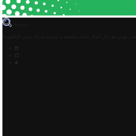
TROVIT
فيت تونس هو دليل أعمال تملكه وتحتفظ به وتديره
شركة مخزن التكنولوجيا