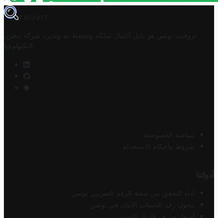
TROVIT
تروفيت تونس هو دليل أعمال تملكه وتحتفظ به وتديره
شركة مخزن
.
التكنولوجيا
سياسة الخصوصية
شروط وأحكام الاستخدام
أدواتنا
أداة التحقق من صحة الرقم الضريبي تونس
محول رقم الحساب الآيبان في تونس
أسعار صرف الدينار التونسي