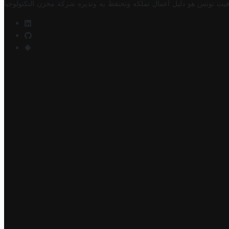
فيت تونس هو دليل أعمال تملكه وتحتفظ به وتديره
شركة مخزن التكنولوجيا