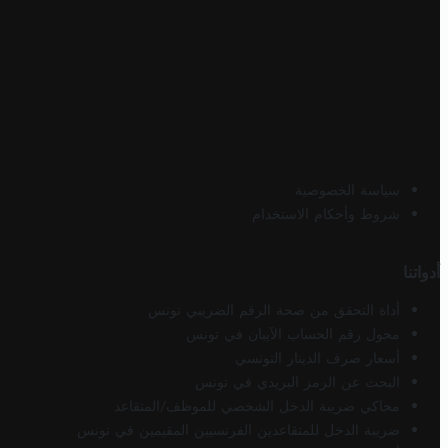
سياسة الخصوصية
شروط وأحكام الاستخدام
أدواتنا
أداة التحقق من صحة الرقم الضريبي تونس
محول رقم الحساب الآيبان في تونس
أسعار صرف الدينار التونسي
البحث عن الرمز البريدي في تونس
محاكي ضريبة الدخل الشخصي للموظف/المتقاعد
ضريبة الدخل للمتقاعدين الفرنسيين المقيمين في تونس