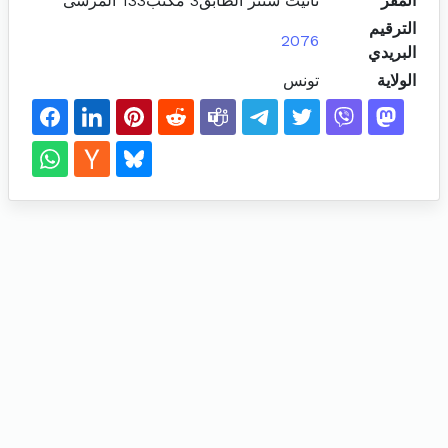
المقر
تانيت سنتر الطابق3 مكتب133 المرسى
الترقيم
2076
البريدي
الولاية
تونس