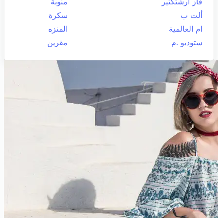
فاز ارشتكتير
منوبة
ألت ب
سكرة
ام العالمية
المنزه
ستوديو .م
مقرين