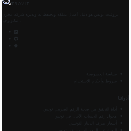
TROVIT
تروفيت تونس هو دليل أعمال تملكه وتحتفظ به وتديره
شركة مخزن
.
التكنولوجيا
سياسة الخصوصية
شروط وأحكام الاستخدام
أدواتنا
أداة التحقق من صحة الرقم الضريبي تونس
محول رقم الحساب الآيبان في تونس
أسعار صرف الدينار التونسي
البحث عن الرمز البريدي في تونس