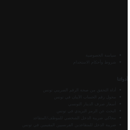
سياسة الخصوصية
شروط وأحكام الاستخدام
أدواتنا
أداة التحقق من صحة الرقم الضريبي تونس
محول رقم الحساب الآيبان في تونس
أسعار صرف الدينار التونسي
البحث عن الرمز البريدي في تونس
محاكي ضريبة الدخل الشخصي للموظف/المتقاعد
ضريبة الدخل للمتقاعدين الفرنسيين المقيمين في تونس