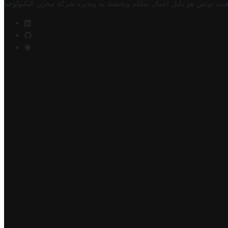
فيت تونس هو دليل أعمال تملكه وتحتفظ به وتديره
شركة مخزن التكنولوجيا