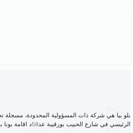
بلو بيا هي شركة ذات المسؤولية المحدودة، مسجلة ت
الرئيسي في شارع الحبيب بورقيبة عد58د اقامة بونا بلوك ج شقة ب14 مقرين (