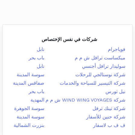
شركات في نفس الإختصاص
فوياجرام
نابل
ميكساست ترافل ش م م
باب بحر
سوليدار ترافل أجنسي
نابل
شركة نوستالجي للرحلات
سوسة المدينة
شركة التيسير للسياحة والخدمات
صفاقس المدينة
نيل تورس
باب بحر
شركة WIND WING VOYAGES ش م م
المهدية
شركة تينك ترفل
سوسة الجوهرة
شركة حنين للأسفار
سوسة المدينة
ف ف ب لاسفار
بنزرت الشمالية