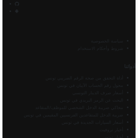
سياسة الخصوصية
شروط وأحكام الاستخدام
أدواتنا
أداة التحقق من صحة الرقم الضريبي تونس
محول رقم الحساب الآيبان في تونس
أسعار صرف الدينار التونسي
البحث عن الرمز البريدي في تونس
محاكي ضريبة الدخل الشخصي للموظف/المتقاعد
ضريبة الدخل للمتقاعدين الفرنسيين المقيمين في تونس
أسعار السيارات الجديدة في تونس
أخبار تروفيت
أخبار تونس