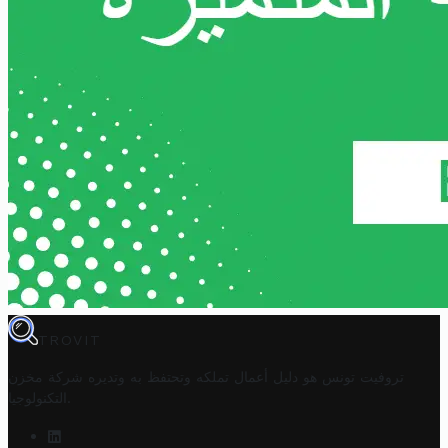
TROVIT
تروفيت تونس هو دليل أعمال تملكه وتحتفظ به وتديره
شركة مخزن
.
التكنولوجيا