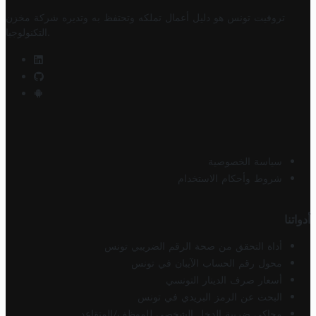
تروفيت تونس هو دليل أعمال تملكه وتحتفظ به وتديره
شركة مخزن
.
التكنولوجيا
سياسة الخصوصية
شروط وأحكام الاستخدام
أدواتنا
أداة التحقق من صحة الرقم الضريبي تونس
محول رقم الحساب الآيبان في تونس
أسعار صرف الدينار التونسي
البحث عن الرمز البريدي في تونس
محاكي ضريبة الدخل الشخصي للموظف/المتقاعد