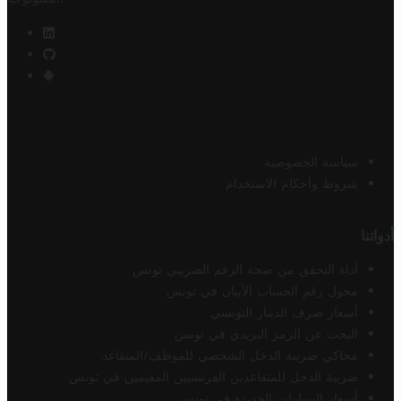
سياسة الخصوصية
شروط وأحكام الاستخدام
أدواتنا
أداة التحقق من صحة الرقم الضريبي تونس
محول رقم الحساب الآيبان في تونس
أسعار صرف الدينار التونسي
البحث عن الرمز البريدي في تونس
محاكي ضريبة الدخل الشخصي للموظف/المتقاعد
ضريبة الدخل للمتقاعدين الفرنسيين المقيمين في تونس
أسعار السيارات الجديدة في تونس