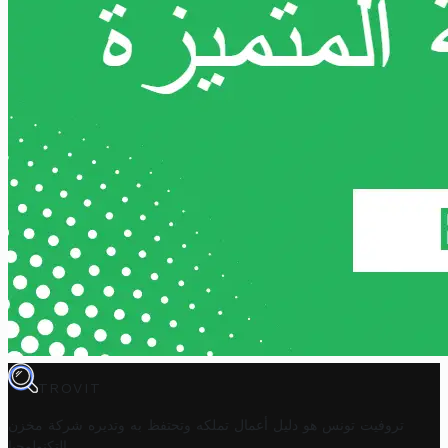
TROVIT
تروفيت تونس هو دليل أعمال تملكه وتحتفظ به وتديره
شركة مخزن
.
التكنولوجيا