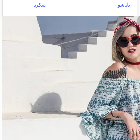
باتاشو
سكرة