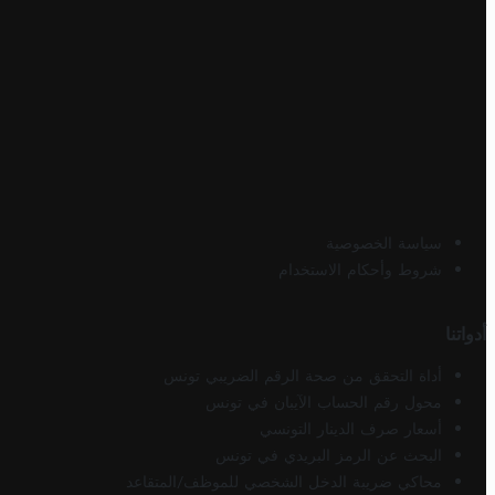
سياسة الخصوصية
شروط وأحكام الاستخدام
أدواتنا
أداة التحقق من صحة الرقم الضريبي تونس
محول رقم الحساب الآيبان في تونس
أسعار صرف الدينار التونسي
البحث عن الرمز البريدي في تونس
محاكي ضريبة الدخل الشخصي للموظف/المتقاعد