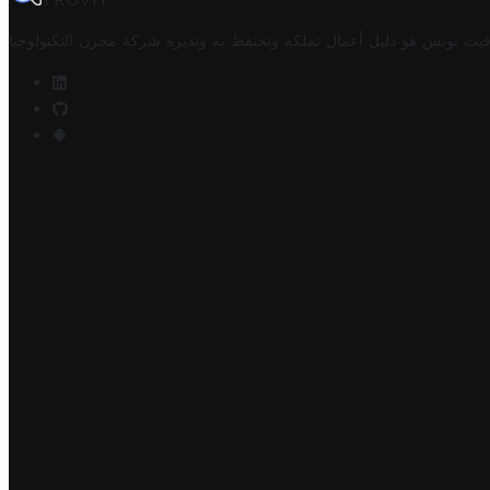
TROVIT
فيت تونس هو دليل أعمال تملكه وتحتفظ به وتديره
شركة مخزن التكنولوجيا