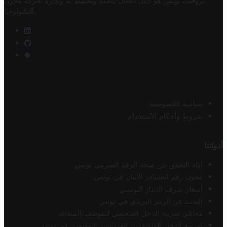
تروفيت تونس هو دليل أعمال تملكه وتحتفظ به وتديره
شركة مخزن
.
التكنولوجيا
سياسة الخصوصية
شروط وأحكام الاستخدام
أدواتنا
أداة التحقق من صحة الرقم الضريبي تونس
محول رقم الحساب الآيبان في تونس
أسعار صرف الدينار التونسي
البحث عن الرمز البريدي في تونس
محاكي ضريبة الدخل الشخصي للموظف/المتقاعد
ضريبة الدخل للمتقاعدين الفرنسيين المقيمين في تونس