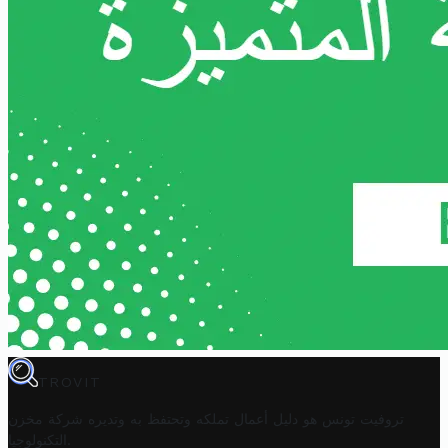
TROVIT
تروفيت تونس هو دليل أعمال تملكه وتحتفظ به وتديره
شركة مخزن
.
التكنولوجيا