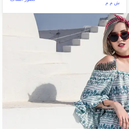
ش م م