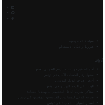
سياسة الخصوصية
شروط وأحكام الاستخدام
أدواتنا
أداة التحقق من صحة الرقم الضريبي تونس
محول رقم الحساب الآيبان في تونس
أسعار صرف الدينار التونسي
البحث عن الرمز البريدي في تونس
محاكي ضريبة الدخل الشخصي للموظف/المتقاعد
ضريبة الدخل للمتقاعدين الفرنسيين المقيمين في تونس
أسعار السيارات الجديدة في تونس