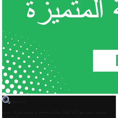
TROVIT
تروفيت تونس هو دليل أعمال تملكه وتحتفظ به وتديره
شركة مخزن
.
التكنولوجيا