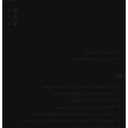
سياسة الخصوصية
شروط وأحكام الاستخدام
أدواتنا
أداة التحقق من صحة الرقم الضريبي تونس
محول رقم الحساب الآيبان في تونس
أسعار صرف الدينار التونسي
البحث عن الرمز البريدي في تونس
محاكي ضريبة الدخل الشخصي للموظف/المتقاعد
ضريبة الدخل للمتقاعدين الفرنسيين المقيمين في تونس
أسعار السيارات الجديدة في تونس