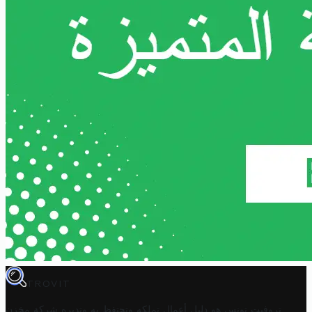
TROVIT
تروفيت تونس هو دليل أعمال تملكه وتحتفظ به وتديره
شركة مخزن