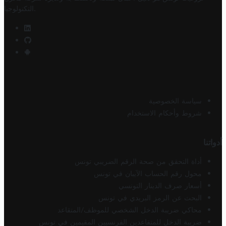
.
التكنولوجيا
سياسة الخصوصية
شروط وأحكام الاستخدام
أدواتنا
أداة التحقق من صحة الرقم الضريبي تونس
محول رقم الحساب الآيبان في تونس
أسعار صرف الدينار التونسي
البحث عن الرمز البريدي في تونس
محاكي ضريبة الدخل الشخصي للموظف/المتقاعد
ضريبة الدخل للمتقاعدين الفرنسيين المقيمين في تونس