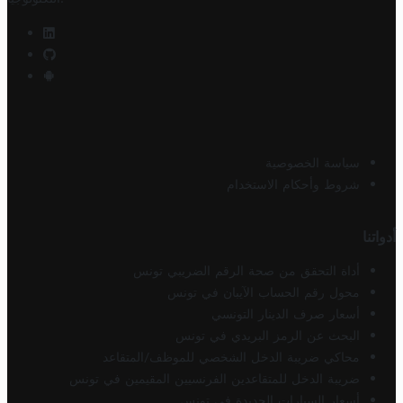
سياسة الخصوصية
شروط وأحكام الاستخدام
أدواتنا
أداة التحقق من صحة الرقم الضريبي تونس
محول رقم الحساب الآيبان في تونس
أسعار صرف الدينار التونسي
البحث عن الرمز البريدي في تونس
محاكي ضريبة الدخل الشخصي للموظف/المتقاعد
ضريبة الدخل للمتقاعدين الفرنسيين المقيمين في تونس
أسعار السيارات الجديدة في تونس