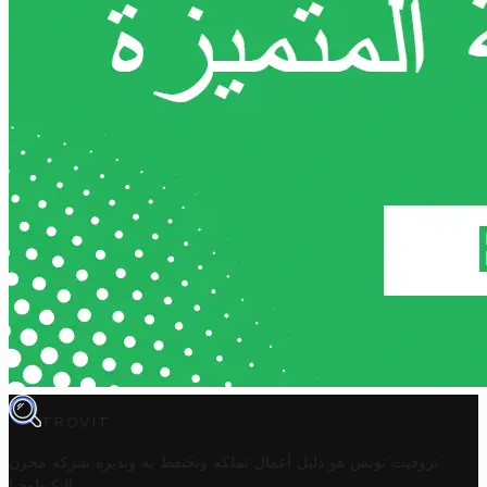
TROVIT
تروفيت تونس هو دليل أعمال تملكه وتحتفظ به وتديره
شركة مخزن
.
التكنولوجيا