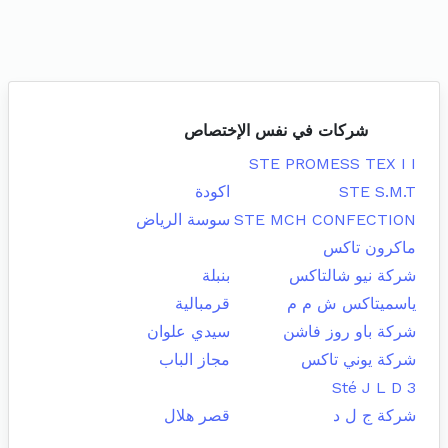
شركات في نفس الإختصاص
STE PROMESS TEX I I
STE S.M.T
اكودة
STE MCH CONFECTION
سوسة الرياض
ماكرون تاكس
شركة نيو شالتاكس
بنبلة
ياسميتاكس ش م م
قرمبالية
شركة باو روز فاشن
سيدي علوان
شركة يوني تاكس
مجاز الباب
Sté J L D 3
شركة ج ل د
قصر هلال