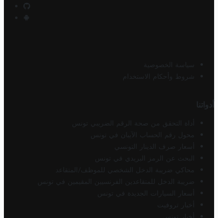
سياسة الخصوصية
شروط وأحكام الاستخدام
أدواتنا
أداة التحقق من صحة الرقم الضريبي تونس
محول رقم الحساب الآيبان في تونس
أسعار صرف الدينار التونسي
البحث عن الرمز البريدي في تونس
محاكي ضريبة الدخل الشخصي للموظف/المتقاعد
ضريبة الدخل للمتقاعدين الفرنسيين المقيمين في تونس
أسعار السيارات الجديدة في تونس
أخبار تروفيت
أخبار تونس