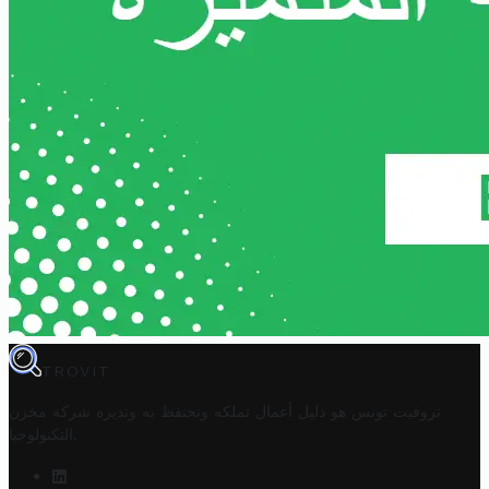
TROVIT
تروفيت تونس هو دليل أعمال تملكه وتحتفظ به وتديره
شركة مخزن
.
التكنولوجيا