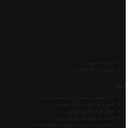
سياسة الخصوصية
شروط وأحكام الاستخدام
أدواتنا
أداة التحقق من صحة الرقم الضريبي تونس
محول رقم الحساب الآيبان في تونس
أسعار صرف الدينار التونسي
البحث عن الرمز البريدي في تونس
محاكي ضريبة الدخل الشخصي للموظف/المتقاعد