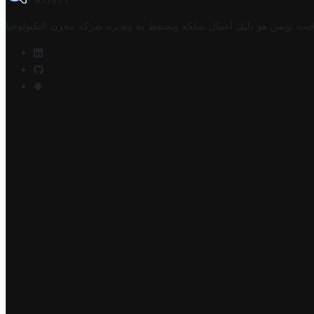
TROVIT
فيت تونس هو دليل أعمال تملكه وتحتفظ به وتديره
شركة مخزن التكنولوجيا