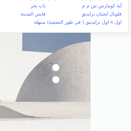
أية كومارس ش م م
باب بحر
قلوبال ايجيان ترايدنق
قابس المدينة
اول 4 اول ترايدينق ( في طور التصفية)
منيهلة