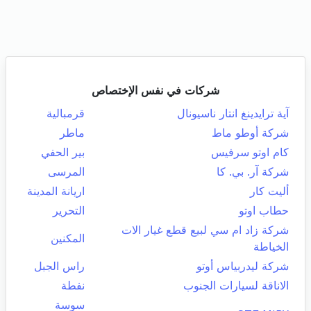
شركات في نفس الإختصاص
آية ترايدينغ انتار ناسيونال
قرمبالية
شركة أوطو ماط
ماطر
كام اوتو سرفيس
بير الحفي
شركة آر. بي. كا
المرسى
أليت كار
اريانة المدينة
حطاب اوتو
التحرير
شركة زاد ام سي لبيع قطع غيار الات
المكنين
الخياطة
شركة ليدربياس أوتو
راس الجبل
الاناقة لسيارات الجنوب
نفطة
سوسة