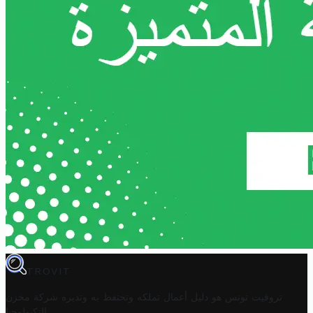
TROVIT
تروفيت تونس هو دليل أعمال تملكه وتحتفظ به وتديره
شركة مخزن
.
التكنولوجيا