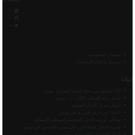
سياسة الخصوصية
شروط وأحكام الاستخدام
أدواتنا
أداة التحقق من صحة الرقم الضريبي تونس
محول رقم الحساب الآيبان في تونس
أسعار صرف الدينار التونسي
البحث عن الرمز البريدي في تونس
محاكي ضريبة الدخل الشخصي للموظف/المتقاعد
ضريبة الدخل للمتقاعدين الفرنسيين المقيمين في تونس
أسعار السيارات الجديدة في تونس