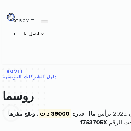
TROVIT
اتصل بنا
TROVIT
دليل الشركات التونسية
روسما
39000 د.ت
، ويقع مقرها
ت الرقم
1753705X
.