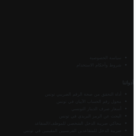
سياسة الخصوصية
شروط وأحكام الاستخدام
أدواتنا
أداة التحقق من صحة الرقم الضريبي تونس
محول رقم الحساب الآيبان في تونس
أسعار صرف الدينار التونسي
البحث عن الرمز البريدي في تونس
محاكي ضريبة الدخل الشخصي للموظف/المتقاعد
ضريبة الدخل للمتقاعدين الفرنسيين المقيمين في تونس