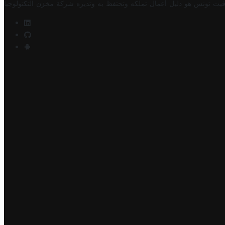
فيت تونس هو دليل أعمال تملكه وتحتفظ به وتديره
شركة مخزن التكنولوجيا