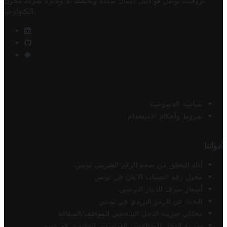
تروفيت تونس هو دليل أعمال تملكه وتحتفظ به وتديره
شركة مخزن
.
التكنولوجيا
سياسة الخصوصية
شروط وأحكام الاستخدام
أدواتنا
أداة التحقق من صحة الرقم الضريبي تونس
محول رقم الحساب الآيبان في تونس
أسعار صرف الدينار التونسي
البحث عن الرمز البريدي في تونس
محاكي ضريبة الدخل الشخصي للموظف/المتقاعد
ضريبة الدخل للمتقاعدين الفرنسيين المقيمين في تونس