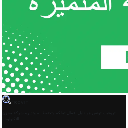
TROVIT
تروفيت تونس هو دليل أعمال تملكه وتحتفظ به وتديره
شركة مخزن
.
التكنولوجيا