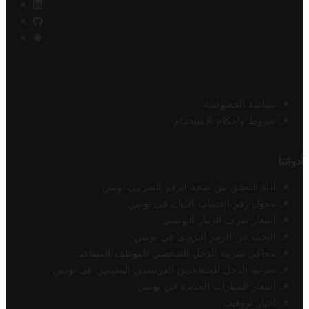
سياسة الخصوصية
شروط وأحكام الاستخدام
أدواتنا
أداة التحقق من صحة الرقم الضريبي تونس
محول رقم الحساب الآيبان في تونس
أسعار صرف الدينار التونسي
البحث عن الرمز البريدي في تونس
محاكي ضريبة الدخل الشخصي للموظف/المتقاعد
ضريبة الدخل للمتقاعدين الفرنسيين المقيمين في تونس
أسعار السيارات الجديدة في تونس
أخبار تروفيت