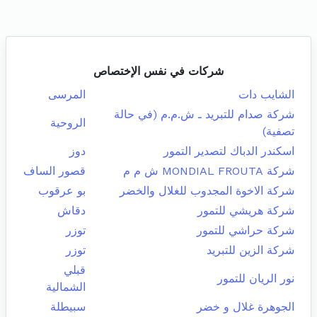
شركات في نفس الإختصاص
الشايب دات
المرسى
شركة صدام للتبريد ـ ش.م.م (في حالة
الروحية
تصفية)
اسكندر الدباك لتصدير التمور
دوز
شركة MONDIAL FROUTA ش م م
قصور الساف
شركة الاخوة المجدوب للغلال والخضر
بو عرقوب
شركة هريشي للتمور
دقاش
شركة حراشي للتمور
توزر
شركة الزين للتبريد
توزر
قبلي
نور الريان للتمور
الشمالية
الجوهرة غلال و خضر
سبيطلة