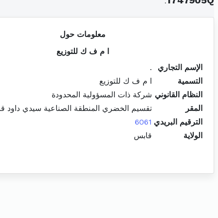
.
1747905Q
معلومات حول
ا م ف ك للتوزيع
الإسم التجاري
.
التسمية
ا م ف ك للتوزيع
النظام القانوني
شركة ذات المسؤولية المحدودة
المقر
تقسيم الخضري المنطقة الصناعية سيدي داود قا
الترقيم البريدي
6061
الولاية
قابس