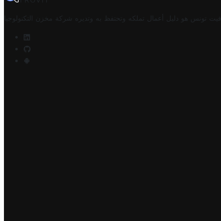
TROVIT
فيت تونس هو دليل أعمال تملكه وتحتفظ به وتديره
شركة مخزن التكنولوجيا