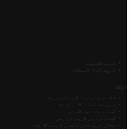
سياسة الخصوصية
شروط وأحكام الاستخدام
أدواتنا
أداة التحقق من صحة الرقم الضريبي تونس
محول رقم الحساب الآيبان في تونس
أسعار صرف الدينار التونسي
البحث عن الرمز البريدي في تونس
محاكي ضريبة الدخل الشخصي للموظف/المتقاعد