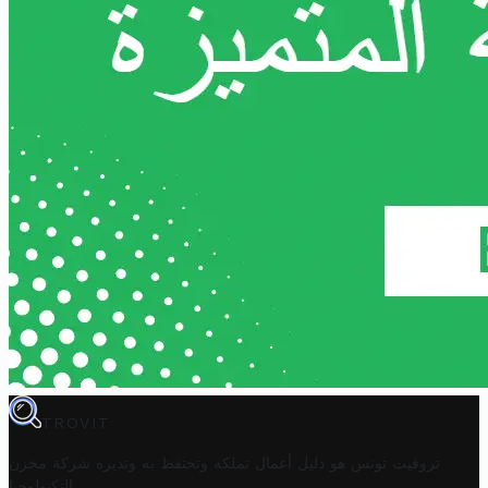
TROVIT
تروفيت تونس هو دليل أعمال تملكه وتحتفظ به وتديره
شركة مخزن
.
التكنولوجيا