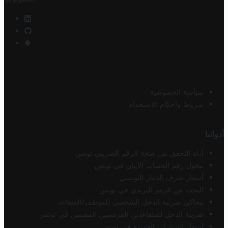
سياسة الخصوصية
شروط وأحكام الاستخدام
أدواتنا
أداة التحقق من صحة الرقم الضريبي تونس
محول رقم الحساب الآيبان في تونس
أسعار صرف الدينار التونسي
البحث عن الرمز البريدي في تونس
محاكي ضريبة الدخل الشخصي للموظف/المتقاعد
ضريبة الدخل للمتقاعدين الفرنسيين المقيمين في تونس
أسعار السيارات الجديدة في تونس