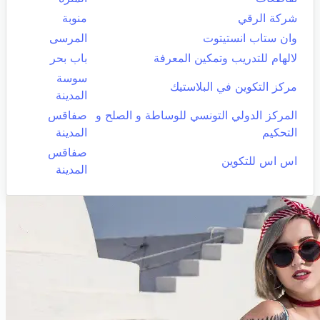
شركة الرقي
منوبة
وان ستاب انستيتوت
المرسى
لالهام للتدريب وتمكين المعرفة
باب بحر
سوسة
مركز التكوين في البلاستيك
المدينة
المركز الدولي التونسي للوساطة و الصلح و
صفاقس
التحكيم
المدينة
صفاقس
اس اس للتكوين
المدينة