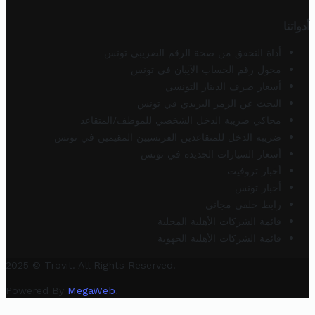
أدواتنا
أداة التحقق من صحة الرقم الضريبي تونس
محول رقم الحساب الآيبان في تونس
أسعار صرف الدينار التونسي
البحث عن الرمز البريدي في تونس
محاكي ضريبة الدخل الشخصي للموظف/المتقاعد
ضريبة الدخل للمتقاعدين الفرنسيين المقيمين في تونس
أسعار السيارات الجديدة في تونس
أخبار تروفيت
أخبار تونس
رابط خلفي مجاني
قائمة الشركات الأهلية المحلية
قائمة الشركات الأهلية الجهوية
2025 © Trovit. All Rights Reserved.
Powered By
MegaWeb
.