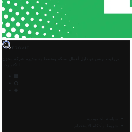
TROVIT
تروفيت تونس هو دليل أعمال تملكه وتحتفظ به وتديره
شركة مخزن
.
التكنولوجيا
سياسة الخصوصية
شروط وأحكام الاستخدام