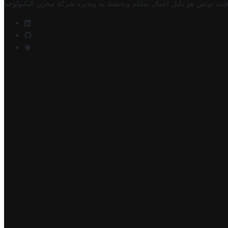
فيت تونس هو دليل أعمال تملكه وتحتفظ به وتديره
شركة مخزن التكنولوجيا