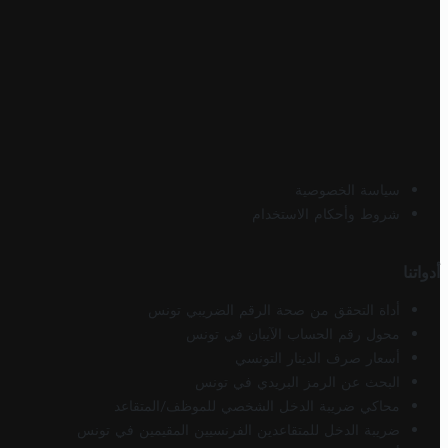
سياسة الخصوصية
شروط وأحكام الاستخدام
أدواتنا
أداة التحقق من صحة الرقم الضريبي تونس
محول رقم الحساب الآيبان في تونس
أسعار صرف الدينار التونسي
البحث عن الرمز البريدي في تونس
محاكي ضريبة الدخل الشخصي للموظف/المتقاعد
ضريبة الدخل للمتقاعدين الفرنسيين المقيمين في تونس