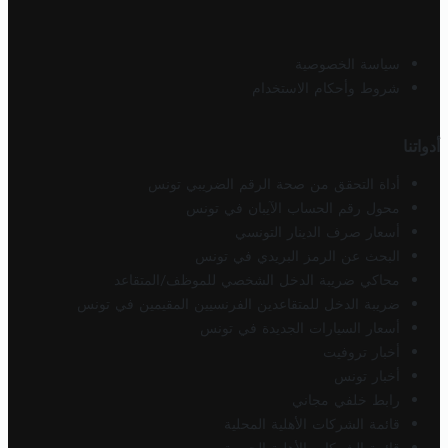
سياسة الخصوصية
شروط وأحكام الاستخدام
أدواتنا
أداة التحقق من صحة الرقم الضريبي تونس
محول رقم الحساب الآيبان في تونس
أسعار صرف الدينار التونسي
البحث عن الرمز البريدي في تونس
محاكي ضريبة الدخل الشخصي للموظف/المتقاعد
ضريبة الدخل للمتقاعدين الفرنسيين المقيمين في تونس
أسعار السيارات الجديدة في تونس
أخبار تروفيت
أخبار تونس
رابط خلفي مجاني
قائمة الشركات الأهلية المحلية