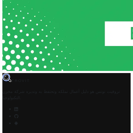
TROVIT
تروفيت تونس هو دليل أعمال تملكه وتحتفظ به وتديره
شركة مخزن
.
التكنولوجيا