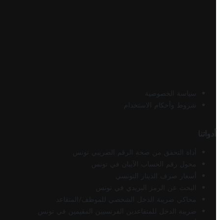
سياسة الخصوصية
شروط وأحكام الاستخدام
أدواتنا
أداة التحقق من صحة الرقم الضريبي تونس
محول رقم الحساب الآيبان في تونس
أسعار صرف الدينار التونسي
البحث عن الرمز البريدي في تونس
محاكي ضريبة الدخل الشخصي للموظف/المتقاعد
ضريبة الدخل للمتقاعدين الفرنسيين المقيمين في تونس