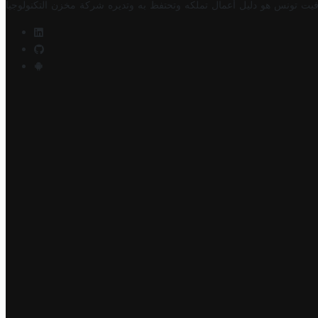
فيت تونس هو دليل أعمال تملكه وتحتفظ به وتديره
شركة مخزن التكنولوجيا