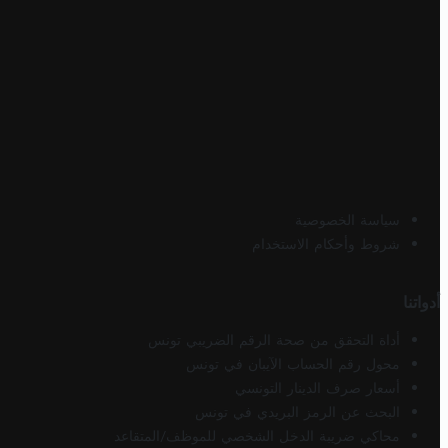
سياسة الخصوصية
شروط وأحكام الاستخدام
أدواتنا
أداة التحقق من صحة الرقم الضريبي تونس
محول رقم الحساب الآيبان في تونس
أسعار صرف الدينار التونسي
البحث عن الرمز البريدي في تونس
محاكي ضريبة الدخل الشخصي للموظف/المتقاعد