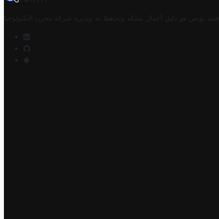
TROVIT
فيت تونس هو دليل أعمال تملكه وتحتفظ به وتديره
شركة مخزن التكنولوجيا