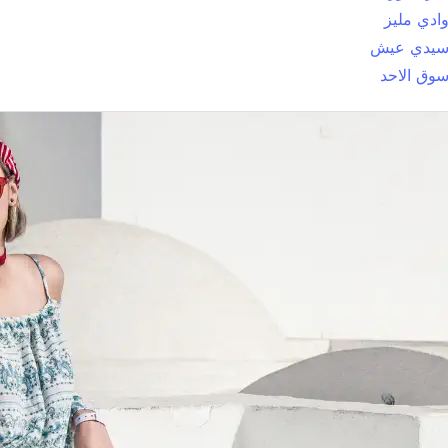
ادي مليز
يدي عيش
وق الاحد