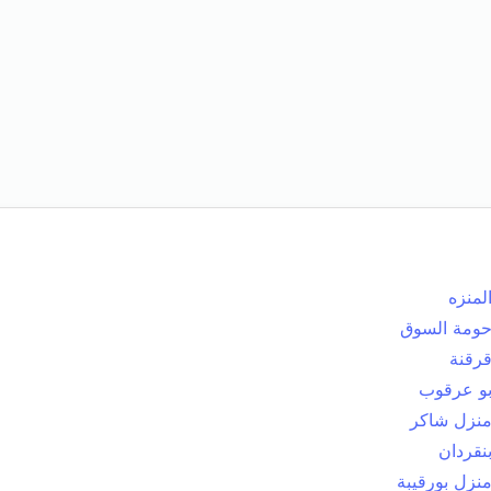
لمنزه
ومة السوق
رقنة
و عرقوب
نزل شاكر
نقردان
نزل بورقيبة