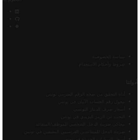
سياسة الخصوصية
شروط وأحكام الاستخدام
أدواتنا
أداة التحقق من صحة الرقم الضريبي تونس
محول رقم الحساب الآيبان في تونس
أسعار صرف الدينار التونسي
البحث عن الرمز البريدي في تونس
محاكي ضريبة الدخل الشخصي للموظف/المتقاعد
ضريبة الدخل للمتقاعدين الفرنسيين المقيمين في تونس
أسعار السيارات الجديدة في تونس