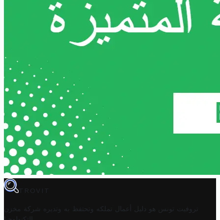
TROVIT
تروفيت تونس هو دليل أعمال تملكه وتحتفظ به وتديره
شركة مخزن
.
التكنولوجيا