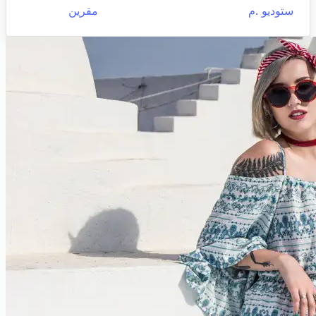
ستوديو .م
مقرين