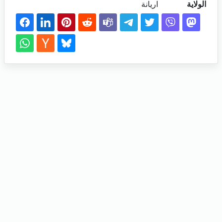
الولاية
اريانة