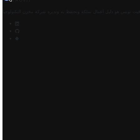
TROVIT
فيت تونس هو دليل أعمال تملكه وتحتفظ به وتديره
شركة مخزن التكنولوجيا