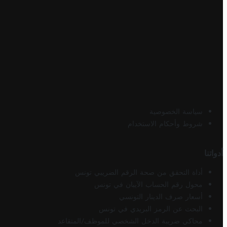
سياسة الخصوصية
شروط وأحكام الاستخدام
أدواتنا
أداة التحقق من صحة الرقم الضريبي تونس
محول رقم الحساب الآيبان في تونس
أسعار صرف الدينار التونسي
البحث عن الرمز البريدي في تونس
محاكي ضريبة الدخل الشخصي للموظف/المتقاعد