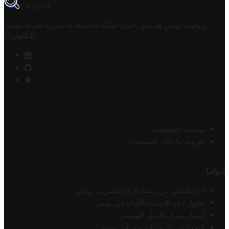
TROVIT
تروفيت تونس هو دليل أعمال تملكه وتحتفظ به وتديره
شركة مخزن
.
التكنولوجيا
سياسة الخصوصية
شروط وأحكام الاستخدام
أدواتنا
أداة التحقق من صحة الرقم الضريبي تونس
محول رقم الحساب الآيبان في تونس
أسعار صرف الدينار التونسي
البحث عن الرمز البريدي في تونس